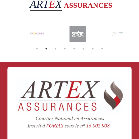
ART
E
X
ASSURANCES